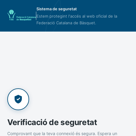
Sistema de seguretat
Estem protegint l'accés al web oficial de la
Federació Catalana de Bàsquet.
Verificació de seguretat
Comprovant que la teva connexió és segura. Espera un