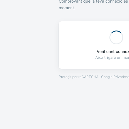
Comprovant que la teva connexió és 
moment.
Verificant connexi
Això trigarà un m
Protegit per reCAPTCHA · Google
Privades