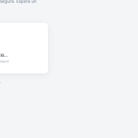
segura. Espera un
ó...
oment
a