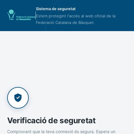
Sistema de seguretat
Estem protegint l'accés al web oficial de la
Federació Catalana de Bàsquet.
Verificació de seguretat
Comprovant que la teva connexió és segura. Espera un