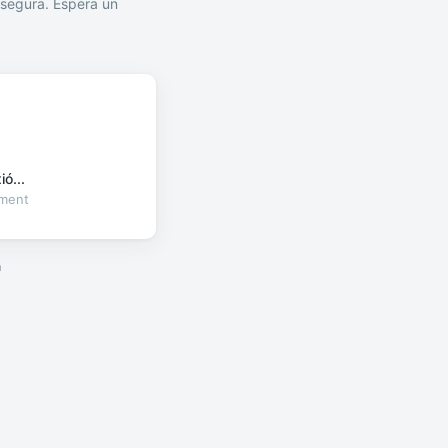
segura. Espera un
ó...
oment
a