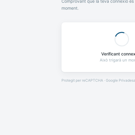
Comprovant que la teva connexió és 
moment.
Verificant connexi
Això trigarà un m
Protegit per reCAPTCHA · Google
Privades