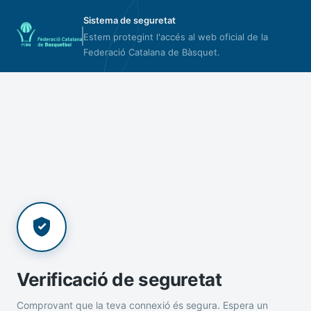
Sistema de seguretat
Estem protegint l'accés al web oficial de la
Federació Catalana de Bàsquet.
Verificació de seguretat
Comprovant que la teva connexió és segura. Espera un