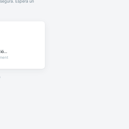
segura. Espera un
ó...
oment
a