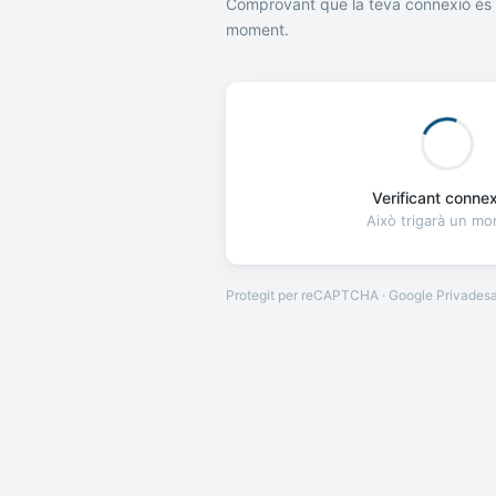
Comprovant que la teva connexió és 
moment.
Verificant connexi
Això trigarà un m
Protegit per reCAPTCHA · Google
Privades