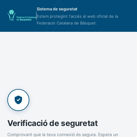
Sistema de seguretat
Estem protegint l'accés al web oficial de la
Federació Catalana de Bàsquet.
Verificació de seguretat
Comprovant que la teva connexió és segura. Espera un