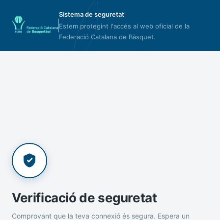
Sistema de seguretat
Estem protegint l'accés al web oficial de la
Federació Catalana de Bàsquet.
Verificació de seguretat
Comprovant que la teva connexió és segura. Espera un