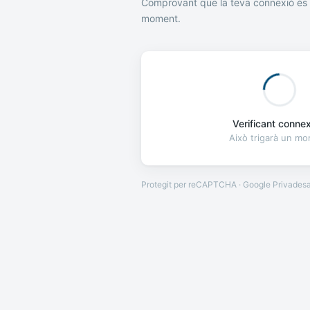
Comprovant que la teva connexió és 
moment.
Verificant connexi
Això trigarà un m
Protegit per reCAPTCHA · Google
Privades