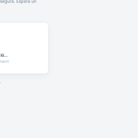
segura. Espera un
ó...
oment
a