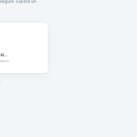
segura. Espera un
ó...
oment
a