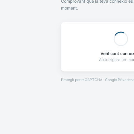
Comprovant que la teva connexió és 
moment.
Verificant connexi
Això trigarà un m
Protegit per reCAPTCHA · Google
Privades