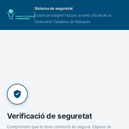
Sistema de seguretat
Estem protegint l'accés al web oficial de la
Federació Catalana de Bàsquet.
Verificació de seguretat
Comprovant que la teva connexió és segura. Espera un