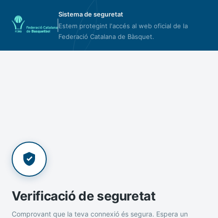
Sistema de seguretat
Estem protegint l'accés al web oficial de la
Federació Catalana de Bàsquet.
Verificació de seguretat
Comprovant que la teva connexió és segura. Espera un