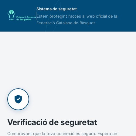
Sistema de seguretat
Estem protegint l'accés al web oficial de la
Federació Catalana de Bàsquet.
Verificació de seguretat
Comprovant que la teva connexió és segura. Espera un