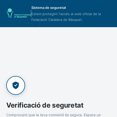
Sistema de seguretat
Estem protegint l'accés al web oficial de la
Federació Catalana de Bàsquet.
Verificació de seguretat
Comprovant que la teva connexió és segura. Espera un