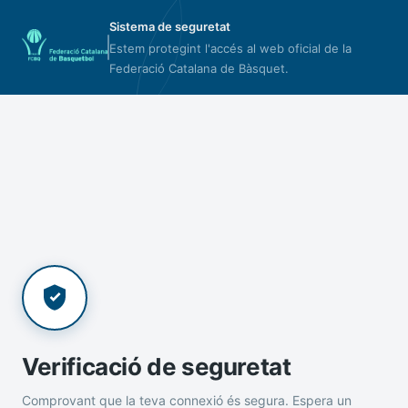
Sistema de seguretat
Estem protegint l'accés al web oficial de la
Federació Catalana de Bàsquet.
Verificació de seguretat
Comprovant que la teva connexió és segura. Espera un