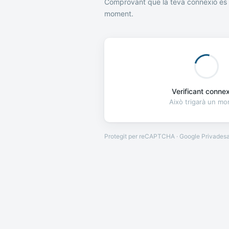
Comprovant que la teva connexió és 
moment.
Verificant connexi
Això trigarà un m
Protegit per reCAPTCHA · Google
Privades