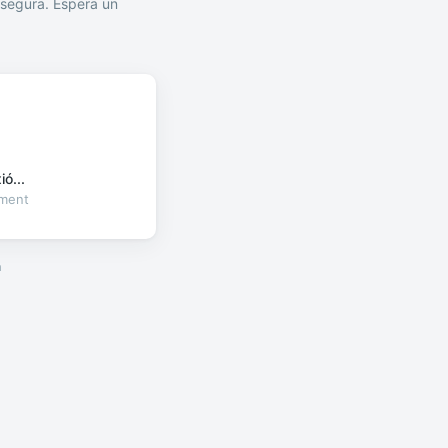
segura. Espera un
ó...
oment
a