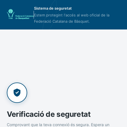
Sistema de seguretat
Estem protegint l'accés al web oficial de la
Federació Catalana de Bàsquet.
Verificació de seguretat
Comprovant que la teva connexió és segura. Espera un