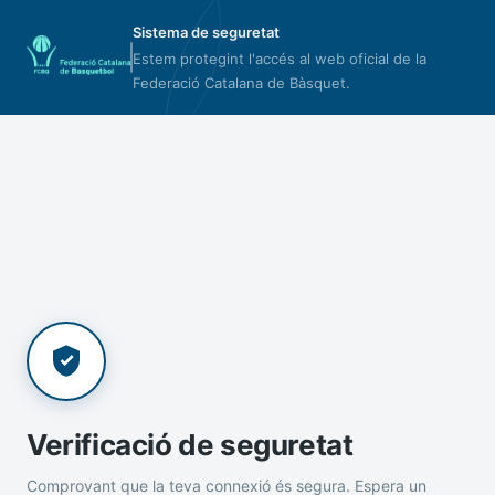
Sistema de seguretat
Estem protegint l'accés al web oficial de la
Federació Catalana de Bàsquet.
Verificació de seguretat
Comprovant que la teva connexió és segura. Espera un