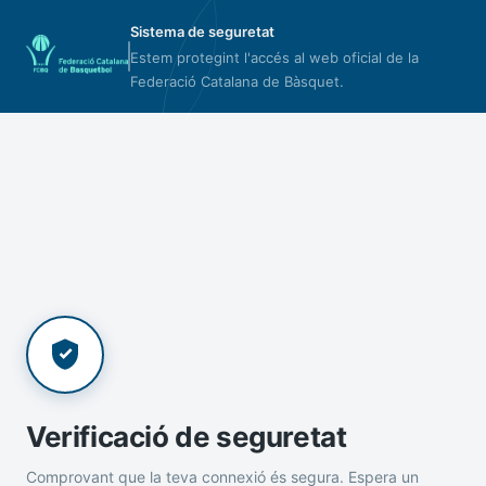
Sistema de seguretat
Estem protegint l'accés al web oficial de la
Federació Catalana de Bàsquet.
Verificació de seguretat
Comprovant que la teva connexió és segura. Espera un