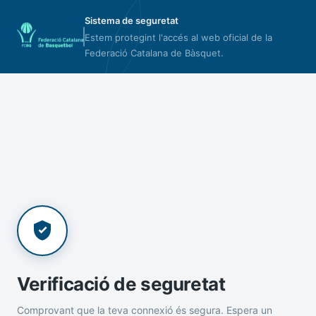
Sistema de seguretat
Estem protegint l'accés al web oficial de la
Federació Catalana de Bàsquet.
Verificació de seguretat
Comprovant que la teva connexió és segura. Espera un