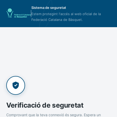
Sistema de seguretat
Estem protegint l'accés al web oficial de la
Federació Catalana de Bàsquet.
Verificació de seguretat
Comprovant que la teva connexió és segura. Espera un