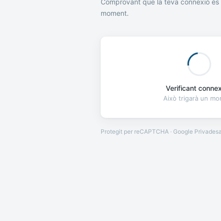
Comprovant que la teva connexió és 
moment.
Verificant connexi
Això trigarà un m
Protegit per reCAPTCHA · Google
Privades