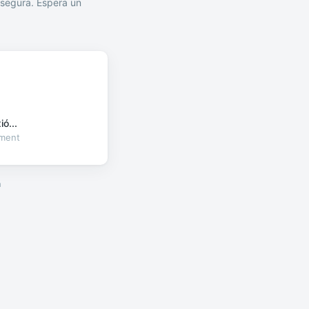
segura. Espera un
ó...
oment
a