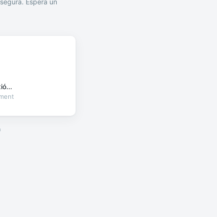
segura. Espera un
ó...
oment
a