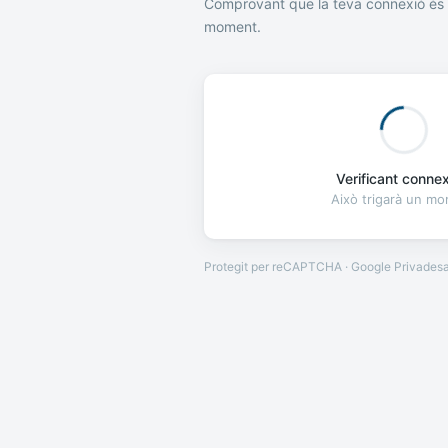
Comprovant que la teva connexió és 
moment.
Verificant connexi
Això trigarà un m
Protegit per reCAPTCHA · Google
Privades