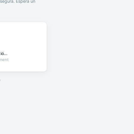
segura. Espera un
ó...
oment
a