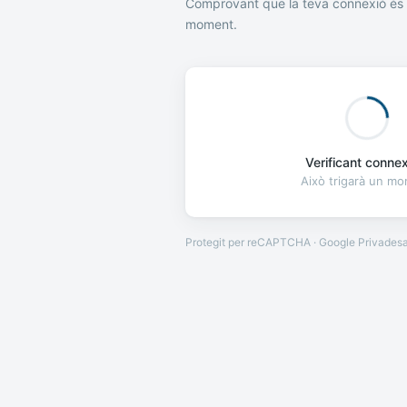
Comprovant que la teva connexió és 
moment.
Verificant connexi
Això trigarà un m
Protegit per reCAPTCHA · Google
Privades