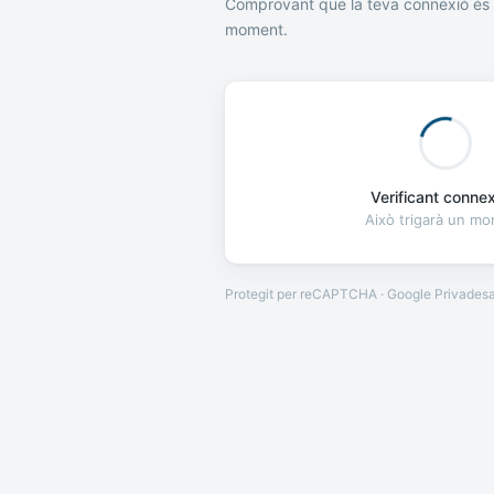
Comprovant que la teva connexió és 
moment.
Verificant connexi
Això trigarà un m
Protegit per reCAPTCHA · Google
Privades