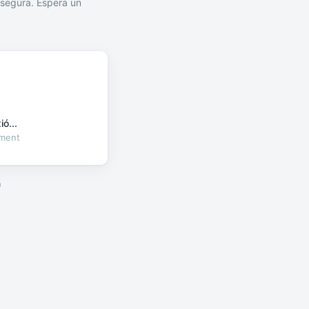
segura. Espera un
ó...
oment
a