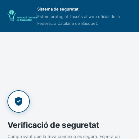
Sistema de seguretat
Estem protegint l'accés al web oficial de la
Federació Catalana de Bàsquet.
Verificació de seguretat
Comprovant que la teva connexió és segura. Espera un