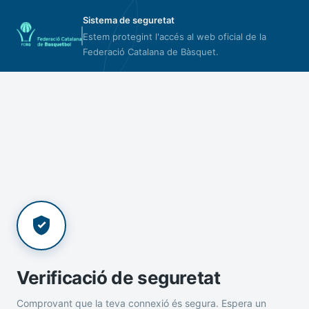
Sistema de seguretat
Estem protegint l'accés al web oficial de la
Federació Catalana de Bàsquet.
Verificació de seguretat
Comprovant que la teva connexió és segura. Espera un