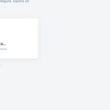
segura. Espera un
ó...
oment
a