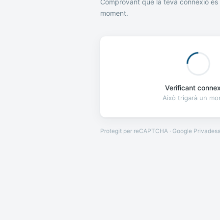
Comprovant que la teva connexió és 
moment.
Verificant connexi
Això trigarà un m
Protegit per reCAPTCHA · Google
Privades