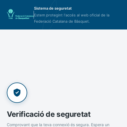
Sistema de seguretat
Estem protegint l'accés al web oficial de la
Federació Catalana de Bàsquet.
Verificació de seguretat
Comprovant que la teva connexió és segura. Espera un