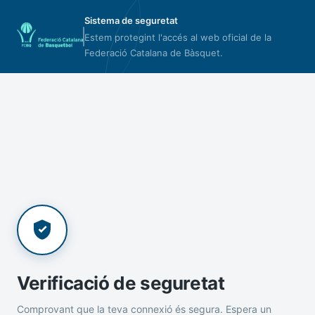
Sistema de seguretat
Estem protegint l'accés al web oficial de la
Federació Catalana de Bàsquet.
Verificació de seguretat
Comprovant que la teva connexió és segura. Espera un