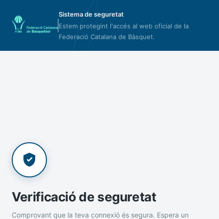
Sistema de seguretat
Estem protegint l'accés al web oficial de la
Federació Catalana de Bàsquet.
Verificació de seguretat
Comprovant que la teva connexió és segura. Espera un