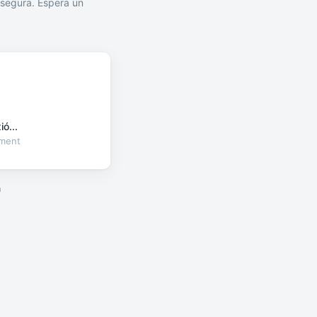
segura. Espera un
ó...
oment
a