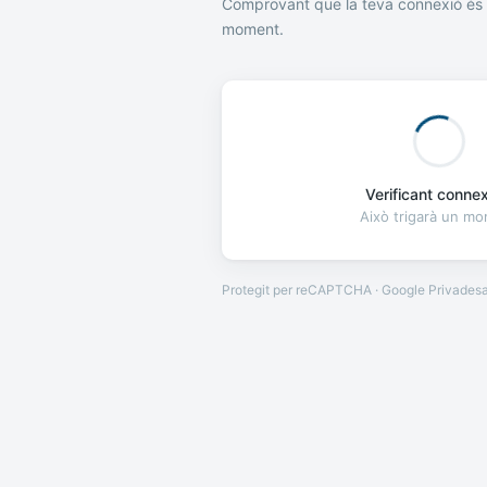
Comprovant que la teva connexió és 
moment.
Verificant connexi
Això trigarà un m
Protegit per reCAPTCHA · Google
Privades