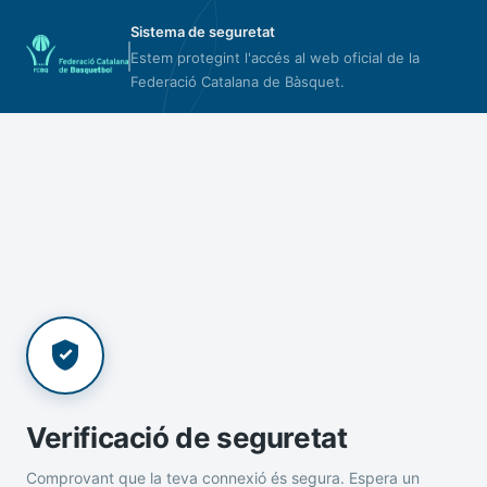
Sistema de seguretat
Estem protegint l'accés al web oficial de la
Federació Catalana de Bàsquet.
Verificació de seguretat
Comprovant que la teva connexió és segura. Espera un