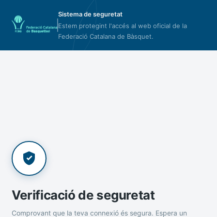
Sistema de seguretat
Estem protegint l'accés al web oficial de la
Federació Catalana de Bàsquet.
Verificació de seguretat
Comprovant que la teva connexió és segura. Espera un