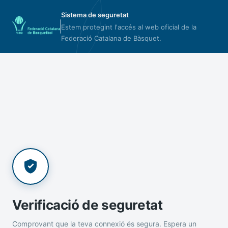
Sistema de seguretat
Estem protegint l'accés al web oficial de la
Federació Catalana de Bàsquet.
Verificació de seguretat
Comprovant que la teva connexió és segura. Espera un