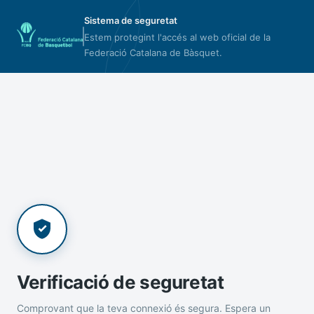
Sistema de seguretat
Estem protegint l'accés al web oficial de la
Federació Catalana de Bàsquet.
Verificació de seguretat
Comprovant que la teva connexió és segura. Espera un