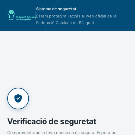
Sistema de seguretat
Estem protegint l'accés al web oficial de la
Federació Catalana de Bàsquet.
Verificació de seguretat
Comprovant que la teva connexió és segura. Espera un