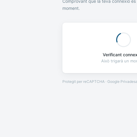
Comprovant que la teva connexió és 
moment.
Verificant connexi
Això trigarà un m
Protegit per reCAPTCHA · Google
Privades