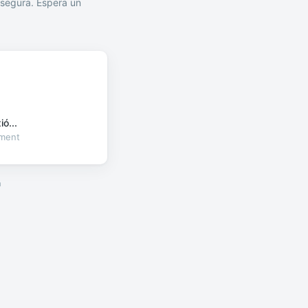
segura. Espera un
ó...
oment
a