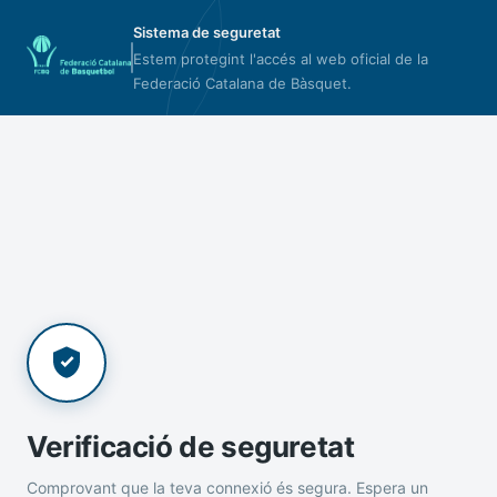
Sistema de seguretat
Estem protegint l'accés al web oficial de la
Federació Catalana de Bàsquet.
Verificació de seguretat
Comprovant que la teva connexió és segura. Espera un