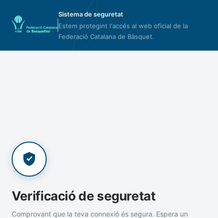
Sistema de seguretat
Estem protegint l'accés al web oficial de la
Federació Catalana de Bàsquet.
Verificació de seguretat
Comprovant que la teva connexió és segura. Espera un