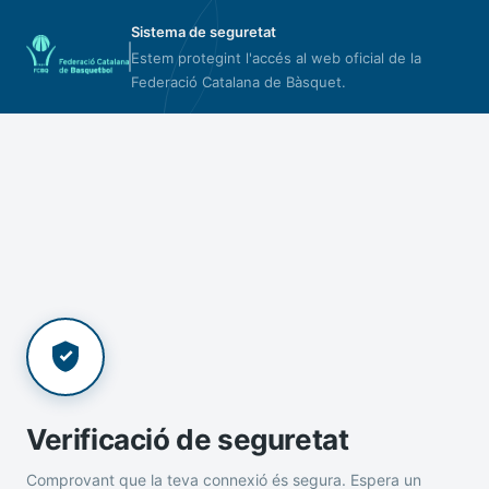
Sistema de seguretat
Estem protegint l'accés al web oficial de la
Federació Catalana de Bàsquet.
Verificació de seguretat
Comprovant que la teva connexió és segura. Espera un