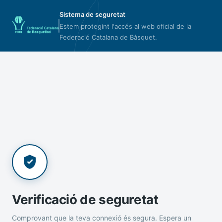
Sistema de seguretat
Estem protegint l'accés al web oficial de la
Federació Catalana de Bàsquet.
Verificació de seguretat
Comprovant que la teva connexió és segura. Espera un