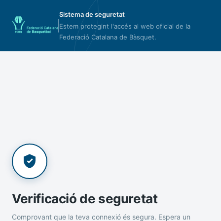
Sistema de seguretat
Estem protegint l'accés al web oficial de la
Federació Catalana de Bàsquet.
Verificació de seguretat
Comprovant que la teva connexió és segura. Espera un