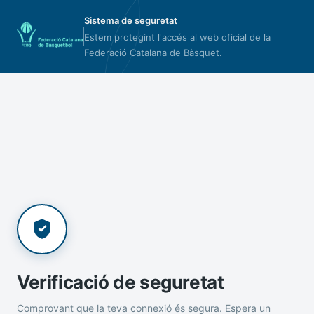
Sistema de seguretat
Estem protegint l'accés al web oficial de la
Federació Catalana de Bàsquet.
Verificació de seguretat
Comprovant que la teva connexió és segura. Espera un