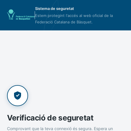
Sistema de seguretat
Estem protegint l'accés al web oficial de la
Federació Catalana de Bàsquet.
Verificació de seguretat
Comprovant que la teva connexió és segura. Espera un