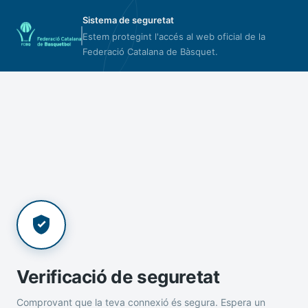
Sistema de seguretat
Estem protegint l'accés al web oficial de la
Federació Catalana de Bàsquet.
Verificació de seguretat
Comprovant que la teva connexió és segura. Espera un