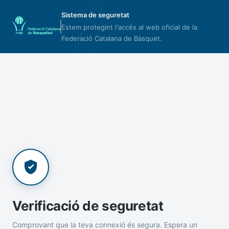
Sistema de seguretat
Estem protegint l'accés al web oficial de la
Federació Catalana de Bàsquet.
Verificació de seguretat
Comprovant que la teva connexió és segura. Espera un