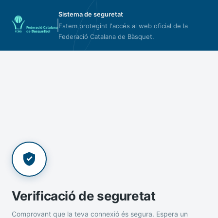
Sistema de seguretat
Estem protegint l'accés al web oficial de la
Federació Catalana de Bàsquet.
Verificació de seguretat
Comprovant que la teva connexió és segura. Espera un