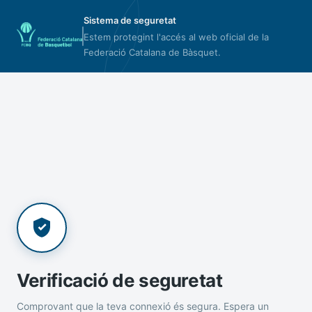
Sistema de seguretat
Estem protegint l'accés al web oficial de la
Federació Catalana de Bàsquet.
Verificació de seguretat
Comprovant que la teva connexió és segura. Espera un