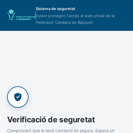
Sistema de seguretat
Estem protegint l'accés al web oficial de la
Federació Catalana de Bàsquet.
Verificació de seguretat
Comprovant que la teva connexió és segura. Espera un